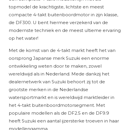
topmodel de krachtigste, lichtste en meest
compacte 4-takt buitenboordmotor in zijn klasse,
de DF300. U bent hiermee verzekerd van de
modernste techniek en de meest ultieme ervaring
op het water!
Met de komst van de 4-takt markt heeft het van
oorsprong Japanse merk Suzuki een enorme
ontwikkeling weten door te maken, zowel
wereldwijd als in Nederland. Mede dankzij het
dealernetwerk van Suzuki behoort zij tot de
grootste merken in de Nederlandse
Hitte.
watersportmarkt en is wereldwijd marktleider in
het 4-takt buitenboordmotorsegment. Met
Wegens de aankomende warmte zijn wij op 24, 25 en 26
populaire modellen als de DF2.5 en de DF9.9
juni vanaf 3 uur gesloten.
heeft Suzuki een aantal ijzersterke troeven in haar
modellengamma.
bedankt voor uw begrip. Team Oome