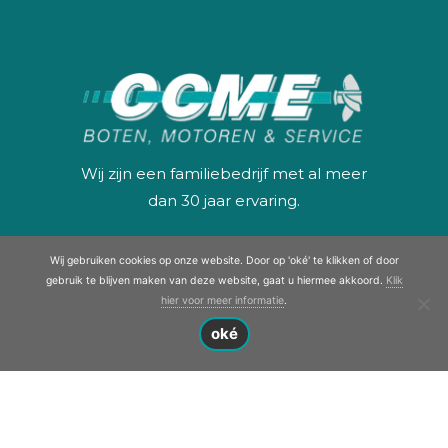
Wij zijn een familiebedrijf met al meer
dan 30 jaar ervaring.
Naast specialist in service en
Wij gebruiken cookies op onze website. Door op 'oké' te klikken of door
onderhoud aan uw binnen en
gebruik te blijven maken van deze website, gaat u hiermee akkoord.
Klik
hier voor meer informatie
.
buitenboordmotor kunt u bij ons
oké
terecht voor nieuwe motoren en/of
boten.