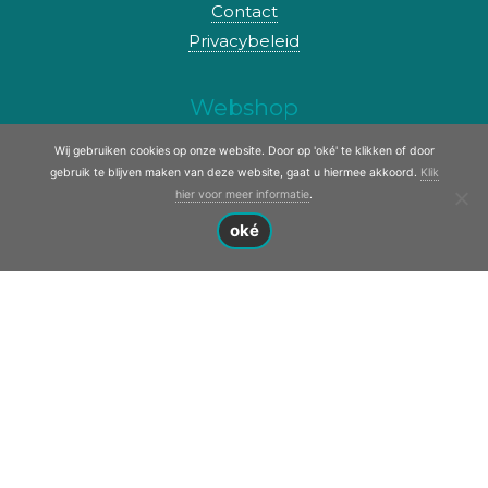
Contact
Privacybeleid
Webshop
Wij gebruiken cookies op onze website. Door op 'oké' te klikken of door
Onderzoek naar onderdelen? Ga ook
gebruik te blijven maken van deze website, gaat u hiermee akkoord.
Klik
eens naar onze webshop!
hier voor meer informatie
.
oké
naar webshop
© Copyright 2017 - 2026
Oome Boten, Motoren &
Service
· Alle rechten voorbehouden
Ontwikkeling door
Probu Online