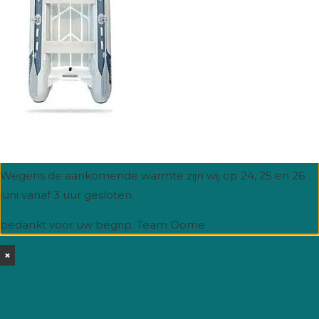
Hitte.
Wegens de aankomende warmte zijn wij op 24, 25 en 26
juni vanaf 3 uur gesloten.
bedankt voor uw begrip. Team Oome
×