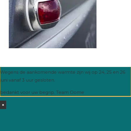
Hitte.
Wegens de aankomende warmte zijn wij op 24, 25 en 26
juni vanaf 3 uur gesloten.
bedankt voor uw begrip. Team Oome
×