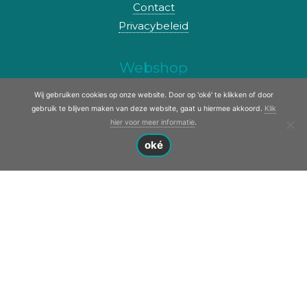
Contact
Privacybeleid
Webshop
Wij gebruiken cookies op onze website. Door op 'oké' te klikken of door
Onderzoek naar onderdelen? Ga ook
gebruik te blijven maken van deze website, gaat u hiermee akkoord.
Klik
eens naar onze webshop!
hier voor meer informatie
.
oké
naar webshop
© Copyright 2017 - 2026
Oome Boten, Motoren &
Service
· Alle rechten voorbehouden
Ontwikkeling door
Probu Online