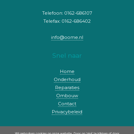
Telefoon: 0162-686107
Telefax: 0162-686402
info@oome.nl
Snel naar
Home
Onderhoud
Reparaties
Ombouw
Contact
Privacybeleid
Webshop
Wij gebruiken cookies op onze website. Door op 'oké' te klikken of door