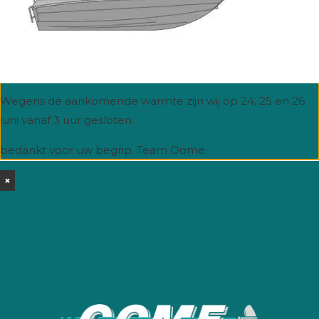
Hitte.
Wegens de aankomende warmte zijn wij op 24, 25 en 26
juni vanaf 3 uur gesloten.
bedankt voor uw begrip. Team Oome
×